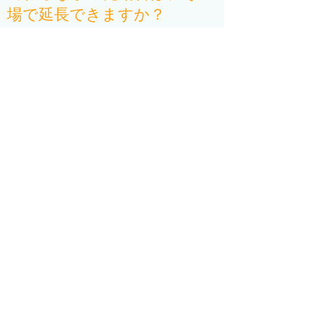
場で延長できますか？
状況にもよりますが、基本的にお引き受けい
たします。予めその可能性があることをお伝
えいただければ、スムーズに対応させていた
だけます。
Q. どのような支払い方法があり
ますか？
基本的には月末締めの請求書発行にて、銀行
振り込みをお願いしております。振り込みが
困難な場合は集金にお伺いすることも可能で
すので、ご相談ください。
Q. 毎回同じ人に来てもらう
ことはできますか
保証は致しかねますが、ご希望がご